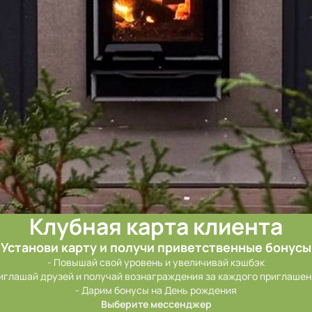
Клубная карта клиента
Установи карту и получи приветственные бонусы
- Повышай свой уровень и увеличивай кэшбэк

иглашай друзей и получай вознаграждения за каждого приглашен
- Дарим бонусы на День рождения
Выберите мессенджер