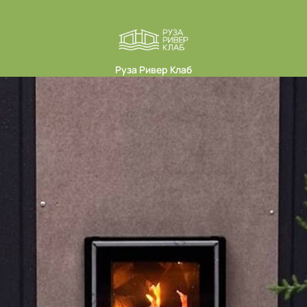
Руза Ривер Клаб